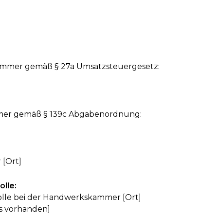
ummer gemäß § 27a Umsatzsteuergesetz:
mmer gemäß § 139c Abgabenordnung:
[Ort]
lle:
olle bei der Handwerkskammer [Ort]
s vorhanden]